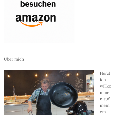
Über mich
Herzl
ich
willko
mme
n auf
mein
em