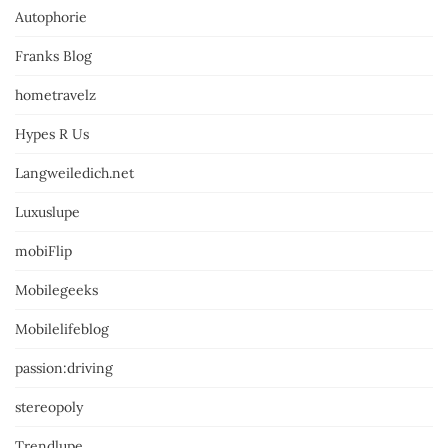
Autophorie
Franks Blog
hometravelz
Hypes R Us
Langweiledich.net
Luxuslupe
mobiFlip
Mobilegeeks
Mobilelifeblog
passion:driving
stereopoly
Trendlupe