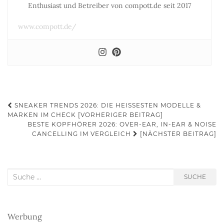
Enthusiast und Betreiber von compott.de seit 2017
www.compott.de/
Beitrags-
SNEAKER TRENDS 2026: DIE HEISSESTEN MODELLE & M
ARKEN IM CHECK [VORHERIGER BEITRAG]
Navigation
BESTE KOPFHÖRER 2026: OVER-EAR, IN-EAR & NOISE
CANCELLING IM VERGLEICH
[NÄCHSTER BEITRAG]
Suche
SUCHE
nach:
Werbung