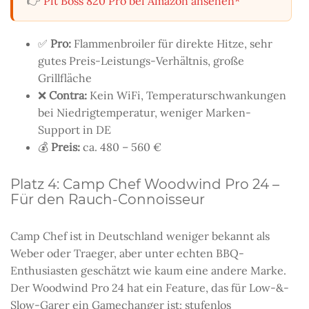
👉
Pit Boss 820 Pro bei Amazon ansehen*
✅
Pro:
Flammenbroiler für direkte Hitze, sehr
gutes Preis-Leistungs-Verhältnis, große
Grillfläche
❌
Contra:
Kein WiFi, Temperaturschwankungen
bei Niedrigtemperatur, weniger Marken-
Support in DE
💰
Preis:
ca. 480 – 560 €
Platz 4: Camp Chef Woodwind Pro 24 –
Für den Rauch-Connoisseur
Camp Chef ist in Deutschland weniger bekannt als
Weber oder Traeger, aber unter echten BBQ-
Enthusiasten geschätzt wie kaum eine andere Marke.
Der Woodwind Pro 24 hat ein Feature, das für Low-&-
Slow-Garer ein Gamechanger ist: stufenlos