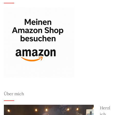
Über mich
Herzl
ich