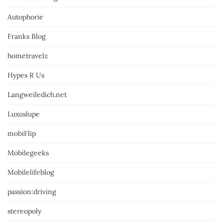
Autophorie
Franks Blog
hometravelz
Hypes R Us
Langweiledich.net
Luxuslupe
mobiFlip
Mobilegeeks
Mobilelifeblog
passion:driving
stereopoly