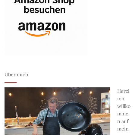
Über mich
Herzl
ich
willko
mme
n auf
mein