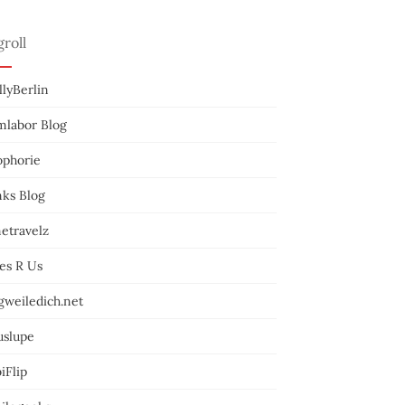
groll
lyBerlin
mlabor Blog
ophorie
nks Blog
etravelz
es R Us
gweiledich.net
uslupe
iFlip