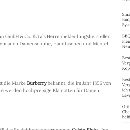
Sma
Bud
Syst
n GmbH & Co. KG als Herrenbekleidungshersteller
BBQ
Flei
rem auch Damenschuhe, Handtaschen und Mäntel
Neu
Bes
Verg
Kopf
Best
st die Marke
Burberry
bekannt, die im Jahr 1856 von
Verg
e werden hochpreisige Klamotten für Damen,
ich 
Lev
Gril
Che
hei
1968 das Bekleidungsunternehmen
Calvin Klein
, Inc.