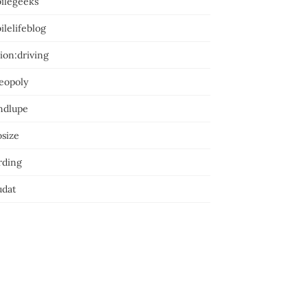
ilegeeks
lelifeblog
ion:driving
eopoly
ndlupe
osize
rding
dat