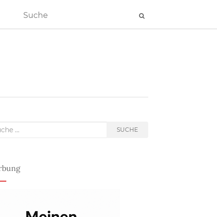
he
SUCHE
h:
rbung