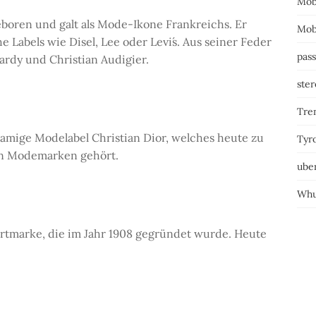
Mob
boren und galt als Mode-Ikone Frankreichs. Er
Mobi
e Labels wie Disel, Lee oder Levi´s. Aus seiner Feder
pass
rdy und Christian Audigier.
ster
Tre
amige Modelabel Christian Dior, welches heute zu
Tyr
en Modemarken gehört.
ube
Whu
rtmarke, die im Jahr 1908 gegründet wurde. Heute