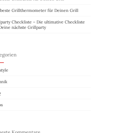
beste Grillthermometer für Deinen Grill
lparty Checkliste – Die ultimative Checkliste
Deine nächste Grillparty
egorien
style
hnik
Q
os
este Kommentare