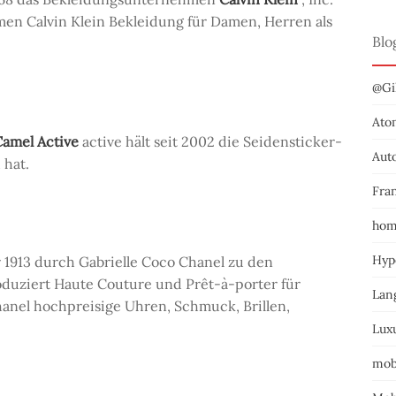
n Calvin Klein Bekleidung für Damen, Herren als
Blo
@Gil
Ato
Camel Active
active hält seit 2002 die Seidensticker-
Aut
 hat.
Fra
hom
Hyp
 1913 durch Gabrielle Coco Chanel zu den
uziert Haute Couture und Prêt-à-porter für
Lan
anel hochpreisige Uhren, Schmuck, Brillen,
Lux
mob