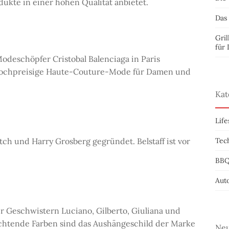
dukte in einer hohen Qualität anbietet.
Das 
Gril
für 
deschöpfer Cristobal Balenciaga in Paris
a hochpreisige Haute-Couture-Mode für Damen und
Kat
Life
tch und Harry Grosberg gegründet. Belstaff ist vor
Tec
BB
Aut
r Geschwistern Luciano, Gilberto, Giuliana und
uchtende Farben sind das Aushängeschild der Marke
Neu