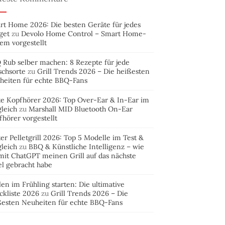
rt Home 2026: Die besten Geräte für jedes
get
zu
Devolo Home Control – Smart Home-
em vorgestellt
 Rub selber machen: 8 Rezepte für jede
schsorte
zu
Grill Trends 2026 – Die heißesten
heiten für echte BBQ-Fans
te Kopfhörer 2026: Top Over-Ear & In-Ear im
leich
zu
Marshall MID Bluetooth On-Ear
hörer vorgestellt
er Pelletgrill 2026: Top 5 Modelle im Test &
leich
zu
BBQ & Künstliche Intelligenz – wie
mit ChatGPT meinen Grill auf das nächste
el gebracht habe
len im Frühling starten: Die ultimative
ckliste 2026
zu
Grill Trends 2026 – Die
ßesten Neuheiten für echte BBQ-Fans